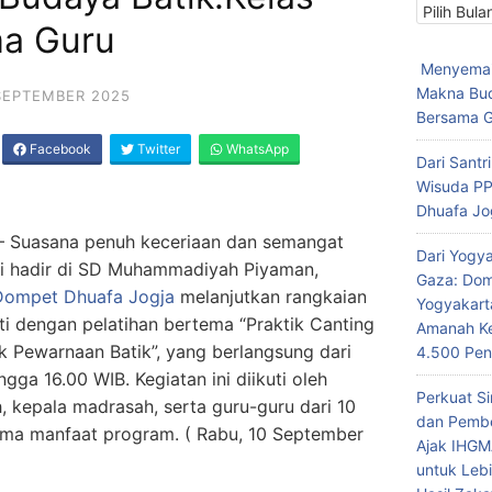
dan
a Guru
Inspirasi
Menyemai
Makna Bud
SEPTEMBER 2025
Bersama G
Facebook
Twitter
WhatsApp
Dari Santri
Wisuda P
Dhuafa Jo
 Suasana penuh keceriaan dan semangat
Dari Yogy
li hadir di SD Muhammadiyah Piyaman,
Gaza: Dom
Dompet Dhuafa Jogja
melanjutkan rangkaian
Yogyakart
ti dengan pelatihan bertema “Praktik Canting
Amanah K
k Pewarnaan Batik”, yang berlangsung dari
4.500 Pe
ngga 16.00 WIB. Kegiatan ini diikuti oleh
Perkuat Si
, kepala madrasah, serta guru-guru dari 10
dan Pembe
ima manfaat program. ( Rabu, 10 September
Ajak IHGM
untuk Leb