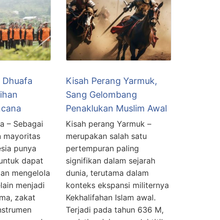
 Dhuafa
Kisah Perang Yarmuk,
ihan
Sang Gelombang
ncana
Penaklukan Muslim Awal
a – Sebagai
Kisah perang Yarmuk –
 mayoritas
merupakan salah satu
esia punya
pertempuran paling
 untuk dapat
signifikan dalam sejarah
an mengelola
dunia, terutama dalam
lain menjadi
konteks ekspansi militernya
ma, zakat
Kekhalifahan Islam awal.
instrumen
Terjadi pada tahun 636 M,