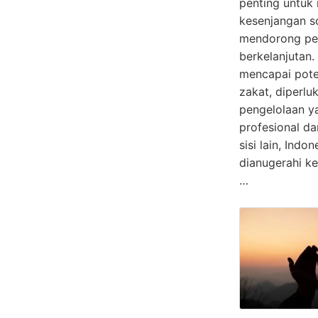
penting untuk
kesenjangan s
mendorong p
berkelanjutan.
mencapai pote
zakat, diperlu
pengelolaan y
profesional dan
sisi lain, Indon
dianugerahi k
…