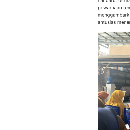
hal baru, ter
pewarnaan rema
menggambarka
antusias mene