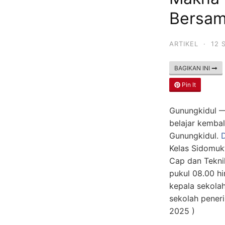
Bersam
ARTIKEL
·
12 
BAGIKAN INI
Pin It
Gunungkidul —
belajar kemba
Gunungkidul.
Kelas Sidomuk
Cap dan Tekni
pukul 08.00 hi
kepala sekolah
sekolah pener
2025 )