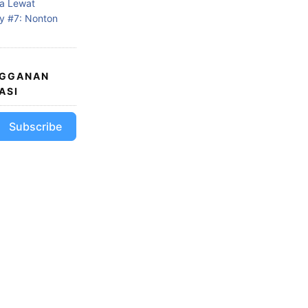
a Lewat
ty #7: Nonton
NGGANAN
ASI
Subscribe