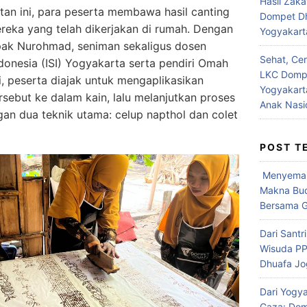
Hasil Zaka
an ini, para peserta membawa hasil canting
Dompet D
reka yang telah dikerjakan di rumah. Dengan
Yogyakart
ak Nurohmad, seniman sekaligus dosen
Sehat, Cer
Indonesia (ISI) Yogyakarta serta pendiri Omah
LKC Domp
i, peserta diajak untuk mengaplikasikan
Yogyakart
rsebut ke dalam kain, lalu melanjutkan proses
Anak Nasi
an dua teknik utama: celup napthol dan colet
POST T
Menyemai
Makna Bud
Bersama G
Dari Santri
Wisuda P
Dhuafa Jo
Dari Yogy
Gaza: Dom