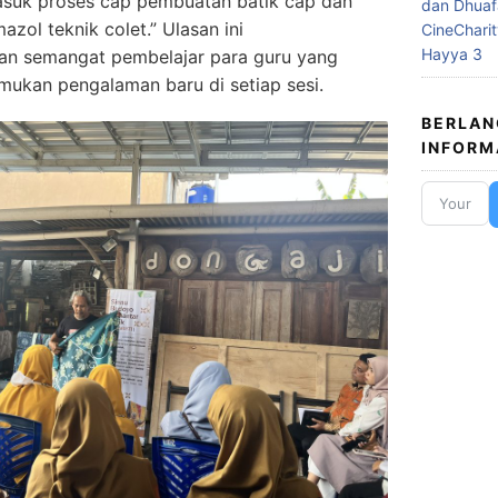
masuk proses cap pembuatan batik cap dan
dan Dhuaf
zol teknik colet.” Ulasan ini
CineChari
Hayya 3
n semangat pembelajar para guru yang
mukan pengalaman baru di setiap sesi.
BERLA
INFORM