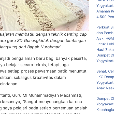
Yogyakart
Amanah K
4.500 Pe
Perkuat Si
dan Pembe
lajaran membatik dengan teknik canting cap
Ajak IHGM
 para guru SD Gunungkidul, dengan bimbingan
untuk Leb
langsung dari Bapak Nurohmad
Hasil Zaka
Dompet D
menjadi pengalaman baru bagi banyak peserta,
Yogyakart
ya belajar secara teknis, tetapi juga
a setiap proses pewarnaan batik menuntut
Sehat, Cer
LKC Domp
litian, sekaligus kreativitas dalam
Yogyakart
eindahan.
Anak Nasi
rtanti, Guru MI Muhammadiyah Macanmati,
Dompet D
 kesannya, “Sangat menyenangkan karena
Yogyakart
g saya pelajari pada setiap pertemuan adalah
Kebahagia