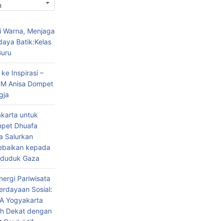
 Warna, Menjaga
aya Batik:Kelas
uru
 ke Inspirasi –
PM Anisa Dompet
gja
akarta untuk
pet Dhuafa
a Salurkan
ebaikan kepada
nduduk Gaza
nergi Pariwisata
rdayaan Sosial:
A Yogyakarta
ih Dekat dengan