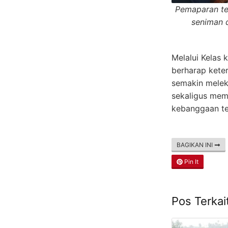
Pemaparan te
seniman 
Melalui Kelas 
berharap keter
semakin meleka
sekaligus memb
kebanggaan te
BAGIKAN INI
Pin It
Pos Terkai