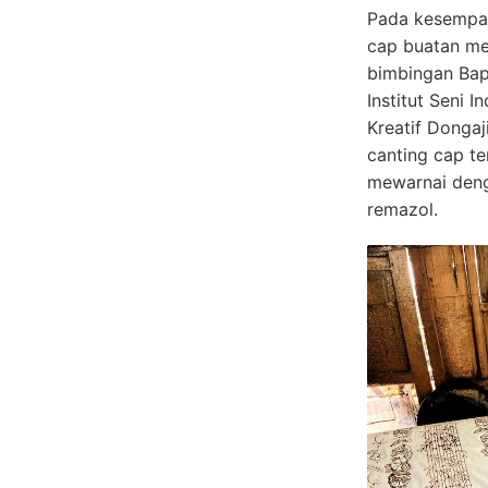
Pada kesempat
cap buatan me
bimbingan Bap
Institut Seni 
Kreatif Dongaj
canting cap te
mewarnai deng
remazol.