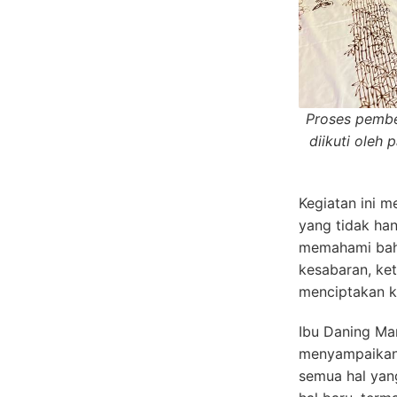
Proses pembe
diikuti oleh
Kegiatan ini 
yang tidak han
memahami bahw
kesabaran, kete
menciptakan k
Ibu Daning Ma
menyampaikan
semua hal yan