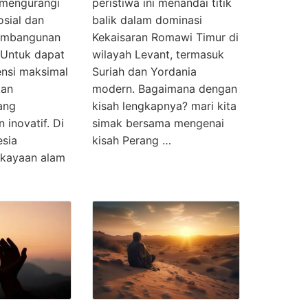
 mengurangi
peristiwa ini menandai titik
osial dan
balik dalam dominasi
embangunan
Kekaisaran Romawi Timur di
 Untuk dapat
wilayah Levant, termasuk
nsi maksimal
Suriah dan Yordania
kan
modern. Bagaimana dengan
ang
kisah lengkapnya? mari kita
 inovatif. Di
simak bersama mengenai
esia
kisah Perang …
ekayaan alam