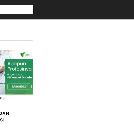
esi
 DAN
SI