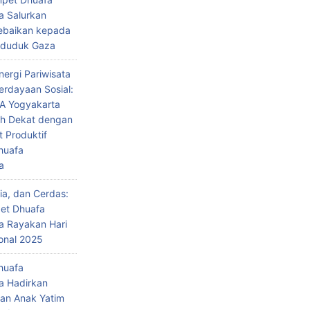
a Salurkan
ebaikan kepada
nduduk Gaza
nergi Pariwisata
rdayaan Sosial:
A Yogyakarta
ih Dekat dengan
t Produktif
huafa
a
ia, dan Cerdas:
et Dhuafa
a Rayakan Hari
onal 2025
huafa
a Hadirkan
an Anak Yatim