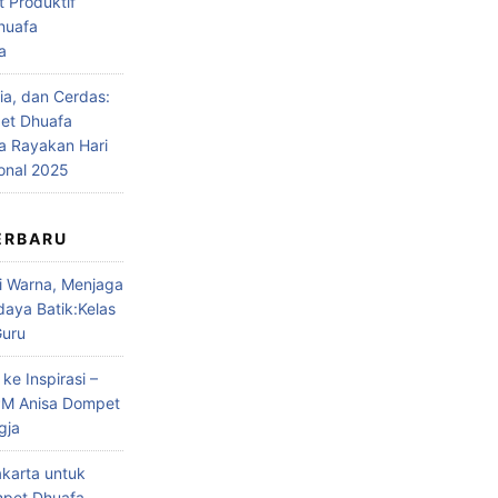
t Produktif
huafa
a
ia, dan Cerdas:
et Dhuafa
a Rayakan Hari
onal 2025
ERBARU
 Warna, Menjaga
aya Batik:Kelas
uru
 ke Inspirasi –
PM Anisa Dompet
gja
akarta untuk
pet Dhuafa