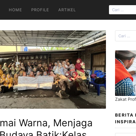
CARI
HOME
PROFILE
ARTIKEL
UNTUK:
Cari
untuk:
Zakat Prof
BERITA
ai Warna, Menjaga
INSPIRA
Budaya Batik:Kelas
Berita